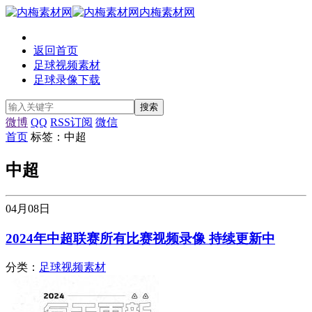
内梅素材网
返回首页
足球视频素材
足球录像下载
微博
QQ
RSS订阅
微信
首页
标签：中超
中超
04月
08日
2024年中超联赛所有比赛视频录像 持续更新中
分类：
足球视频素材