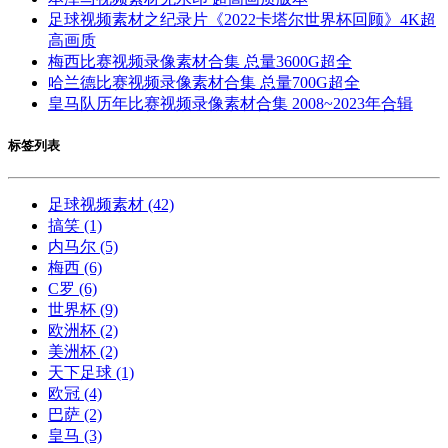
足球视频素材之纪录片《2022卡塔尔世界杯回顾》4K超
高画质
梅西比赛视频录像素材合集 总量3600G超全
哈兰德比赛视频录像素材合集 总量700G超全
皇马队历年比赛视频录像素材合集 2008~2023年合辑
标签列表
足球视频素材
(42)
搞笑
(1)
内马尔
(5)
梅西
(6)
C罗
(6)
世界杯
(9)
欧洲杯
(2)
美洲杯
(2)
天下足球
(1)
欧冠
(4)
巴萨
(2)
皇马
(3)