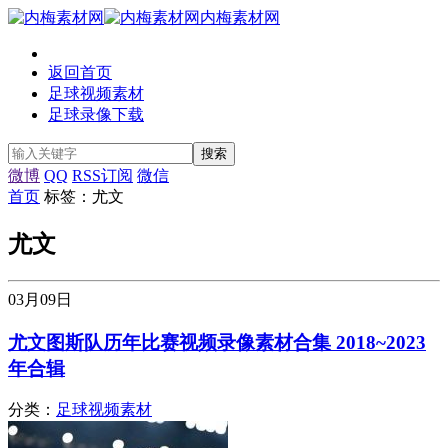
内梅素材网
返回首页
足球视频素材
足球录像下载
微博
QQ
RSS订阅
微信
首页
标签：尤文
尤文
03月
09日
尤文图斯队历年比赛视频录像素材合集 2018~2023
年合辑
分类：
足球视频素材