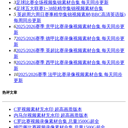
3
足球比赛全场视频集锦素材合集 每天同步更新
4
足球五大联赛1~38轮精华集锦视频素材合集
5
英超周六周日赛事精华集锦视频素材(BBC高清英语版)
每周同步更新
6
2025/2026赛季 意甲比赛录像视频素材合集 每天同步更
新
7
2025/2026赛季 德甲比赛录像视频素材合集 每天同步更
新
8
2025/2026赛季 英超比赛录像视频素材合集 每天同步更
新
9
2025/2026赛季 西甲比赛录像视频素材合集 每天同步更
新
10
2025/2026赛季 法甲比赛录像视频素材合集 每天同步
更新
热评文章
C罗视频素材无水印 超高画质版本
内马尔视频素材无水印 超高画质版本
C罗比赛视频录像素材合集 总量3500G超全
姆巴佩比赛视频录像素材合集 总量1500G超全