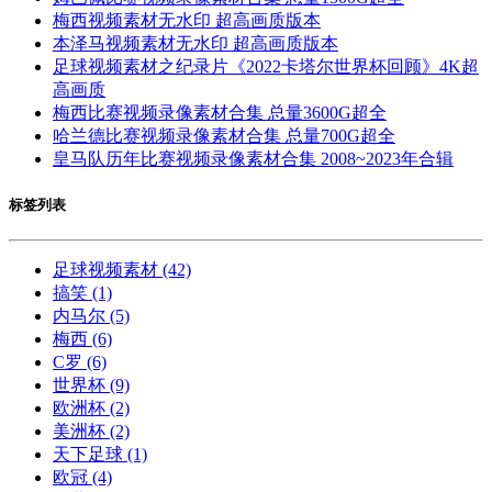
梅西视频素材无水印 超高画质版本
本泽马视频素材无水印 超高画质版本
足球视频素材之纪录片《2022卡塔尔世界杯回顾》4K超
高画质
梅西比赛视频录像素材合集 总量3600G超全
哈兰德比赛视频录像素材合集 总量700G超全
皇马队历年比赛视频录像素材合集 2008~2023年合辑
标签列表
足球视频素材
(42)
搞笑
(1)
内马尔
(5)
梅西
(6)
C罗
(6)
世界杯
(9)
欧洲杯
(2)
美洲杯
(2)
天下足球
(1)
欧冠
(4)