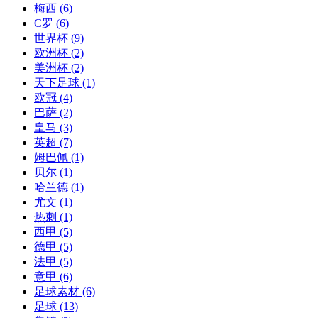
梅西
(6)
C罗
(6)
世界杯
(9)
欧洲杯
(2)
美洲杯
(2)
天下足球
(1)
欧冠
(4)
巴萨
(2)
皇马
(3)
英超
(7)
姆巴佩
(1)
贝尔
(1)
哈兰德
(1)
尤文
(1)
热刺
(1)
西甲
(5)
德甲
(5)
法甲
(5)
意甲
(6)
足球素材
(6)
足球
(13)