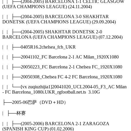
| | ├──(2004-2005) BARCELONA 1-1 CELTIC GLASGOW
(UEFA CHAMPIONS LEAGUE) (24.11.2004)
| | ├──(2004-2005) BARCELONA 3-0 SHAKHTAR
DONETSK (UEFA CHAMPIONS LEAGUE) (29.09.2004)
| | ├──(2004-2005) SHAKHTAR DONETSK 2-0
BARCELONA (UEFA CHAMPIONS LEAGUE) (07.12.2004)
| | ├──0405R16.2chelsea_fcb_UKR
| | ├──20041102_FC Barcelona 2-1 AC Milan_1920X1080
| | ├──20050223_FC Barcelona 2-1 Chelsea FC_1920X1080
| | ├──20050308_Chelsea FC 4-2 FC Barcelona_1920X1080
| | └──[vx zuqiuzhijia1]20041020_UCL2004-05_F3_AC Milan
- FC Barcelona_1080i.UKR_rgfootball.net.ts 3.10G
├──2005-06巴萨（DVD＋HD）
| ├──杯赛
| | ├──(2005-2006) BARCELONA 2-1 ZARAGOZA
(SPANISH KING CUP) (01.02.2006)