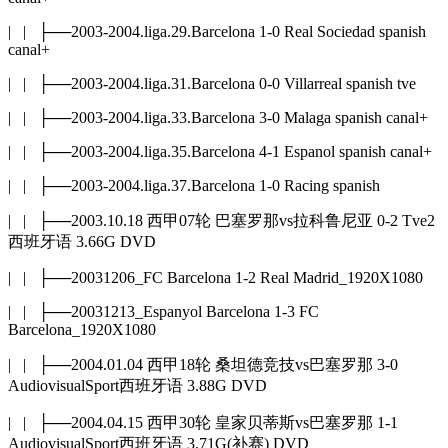
| | ├──2003-2004.liga.29.Barcelona 1-0 Real Sociedad spanish
canal+
| | ├──2003-2004.liga.31.Barcelona 0-0 Villarreal spanish tve
| | ├──2003-2004.liga.33.Barcelona 3-0 Malaga spanish canal+
| | ├──2003-2004.liga.35.Barcelona 4-1 Espanol spanish canal+
| | ├──2003-2004.liga.37.Barcelona 1-0 Racing spanish
| | ├──2003.10.18 西甲07轮 巴塞罗那vs拉科鲁尼亚 0-2 Tve2
西班牙语 3.66G DVD
| | ├──20031206_FC Barcelona 1-2 Real Madrid_1920X1080
| | ├──20031213_Espanyol Barcelona 1-3 FC
Barcelona_1920X1080
| | ├──2004.01.04 西甲18轮 桑坦德竞技vs巴塞罗那 3-0
AudiovisualSport西班牙语 3.88G DVD
| | ├──2004.04.15 西甲30轮 皇家贝蒂斯vs巴塞罗那 1-1
AudiovisualSport西班牙语 3.71G(补赛) DVD