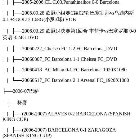
| | ├──2005-2006.CL.C.03.Panathinaikos 0-0 Barcelona
| | ├──2005.09.28 欧冠小组赛C组02轮 巴塞罗那vs乌迪内斯
4-1 +5GOLD 1.68G(小罗3球) VOB
| | ├──2006.03.29 欧冠14决赛第1回合 本菲卡vs巴塞罗那 0-0
英语 3.24G DVD
| | ├──20060222_Chelsea FC 1-2 FC Barcelona_DVD
| | ├──20060307_FC Barcelona 1-1 Chelsea FC_DVD
| | ├──20060418_AC Milan 0-1 FC Barcelona_1920X1080
| | └──20060517_FC Barcelona 2-1 Arsenal FC_1920X1080
├──2006-07巴萨
| ├──杯赛
| | ├──(2006-2007) ALAVES 0-2 BARCELONA (SPANISH
KING CUP)
| | ├──(2006-2007) BARCELONA 0-1 ZARAGOZA
(SPANISH KING CUP)